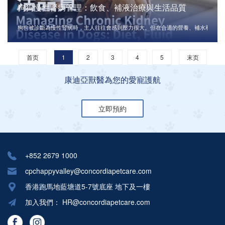
狗狗慢性腎病管理：飲食、補液治療與生活品質
狗狗被診斷為慢性腎病時，主人往往會感到壓力很大。但在合適的營養、補水和獸醫
首页
1
2
3
4
5
末页
康迪亞獸醫為您的愛寵護航
立即預約
+852 2679 1000
cpchappyvalley@concordiapetcare.com
香港跑馬地藍塘道5-7號底座 地下及一樓
加入我們：
HR@concordiapetcare.com