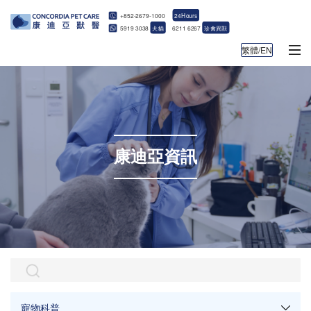
+852-2679-1000
24Hours
5919 3038
犬貓
6211 6267
珍禽異獸
繁體/EN
康迪亞資訊
寵物科普