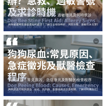
狗狗被蜜蜂螫傷：急救處理、過敏徵兆及何時求診
狗狗被蜜蜂螫傷後應如何處理？了解安全移除蜂針、局部冷敷、過敏性休克警號，以
狗狗尿血：常見原因、急症徵兆及獸醫的檢查程序
狗狗尿血可能與感染、結石、前列腺、創傷或尿道阻塞有關。了解何時屬急症及獸醫