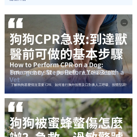
狗狗 CPR 急救步驟：胸外按壓、人工呼吸及送院
了解狗狗甚麼情況需要 CPR、如何進行胸外按壓及口對鼻人工呼吸、按體型調整手