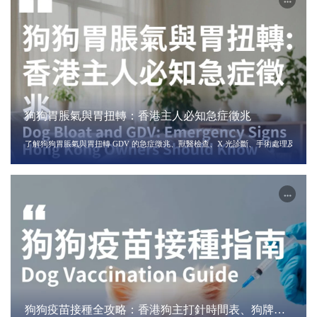
狗狗胃脹氣與胃扭轉：香港主人必知急症徵兆
了解狗狗胃脹氣與胃扭轉 GDV 的急症徵兆、獸醫檢查、X 光診斷、手術處理及何時
狗狗疫苗接種全攻略：香港狗主打針時間表、狗牌及