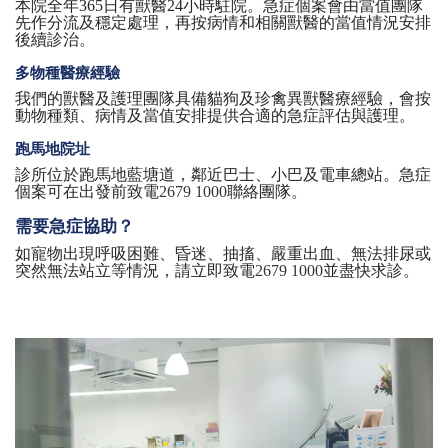
本院全年
365日有獸醫24小時駐院。急症個案會由當值團隊
先作分流及穩定處理，再按病情和相關獸醫的當值情況安排
後續診治。
多物種醫療經驗
我們的獸醫及護理團隊具備貓狗及珍禽異獸醫療經驗，會按
動物種類、病情及當值安排提供合適的急症評估與護理。
跑馬地院址
診所位於跑馬地藍塘道，鄰近巴士、小巴及電車總站。急症
個案可在出發前致電
2679 1000
聯絡團隊。
需要急症協助？
如寵物出現呼吸困難、昏迷、抽搐、嚴重出血、無法排尿或
突然無法站立等情況，請立即致電
2679 1000
並盡快求診。