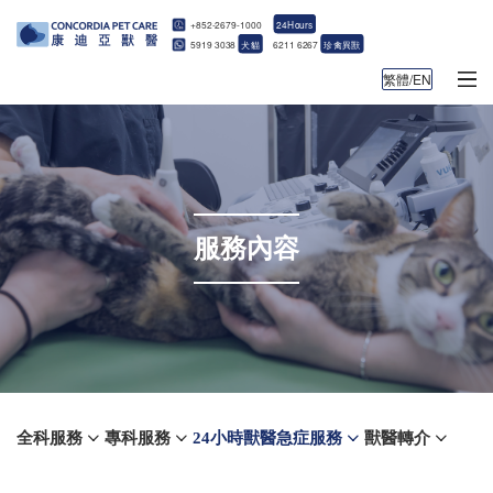
+852-2679-1000
24Hours
5919 3038
犬貓
6211 6267
珍禽異獸
繁體/EN
服務內容
全科服務
專科服務
24小時獸醫急症服務
獸醫轉介



