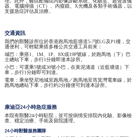
理。此外，醫院配備院內影像診斷系統、化驗室、超聲波儀
器、電腦掃描（CT）、內窺鏡、X光機及各類手術儀器，以
支援急症評估及治療。
交通資訊
我們的獸醫診所位於
香港跑馬地藍塘道
5-7號LG及P1樓
，交
通便利，可輕鬆乘搭多種公共
交通工具前來
：
城巴：乘搭
1、1M、1P、8X或19P號線，於跑馬地（下）巴
士總站下車，步行1分鐘即達本診所。
小巴：可選乘
5號或30號小巴，在黃泥涌道（近藍塘道）下
車，步行1分鐘即可到達。
電車：乘坐堅尼地城至跑馬地／跑馬地至筲箕灣電車線，於
跑馬地總站下車，步行約
2分鐘便可到達本診所。
康迪亞
小時急症服務
24
本院有獸醫
24小時駐院，並可按病情安排院內化驗、影像檢
查、穩定治療、手術及留院護理。
小時獸醫服務團隊
24