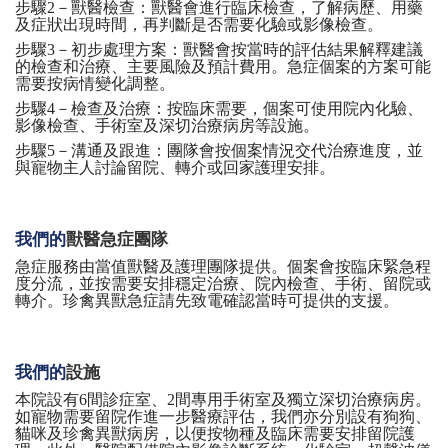
步驟
2－獸醫檢查：獸醫會進行臨床檢查，了解病歷、用藥
及症狀出現時間，再判斷是否需要化驗或影像檢查。
步驟
3－初步處理方案：獸醫會按當時的評估結果解釋建議
的檢查和治療、主要風險及預計費用。急症個案的方案可能
需要按病情變化調整。
步驟
4－檢查及治療：按臨床需要，個案可使用院內化驗、
影像檢查、手術室及深切治療病房等設施。
步驟
5－溝通及跟進：團隊會按個案情況交代治療進度，並
與寵物主人討論留院、轉介或回家護理安排。
我們的
獸醫急症團隊
急症服務由當值獸醫及護理團隊提供。個案會按臨床緊急程
度分流，並按需要安排穩定治療、院內檢查、手術、留院或
轉介。珍禽異獸急症請先致電確認當時可提供的支援。
我們的
設施
本院設有
6間診症室、2間專用手術室及獨立深切治療病房。
如寵物需要留院作進一步醫療評估，我們亦分別設有狗狗、
貓咪及珍禽異獸病房，以便按物種及臨床需要安排留院護