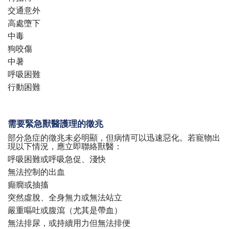
交通意外
高處墮下
中毒
狗咬傷
中暑
呼吸困難
行動困難
需要緊急獸醫護理的徵兆
部分急症的徵兆未必明顯，但病情可以迅速惡化。若寵物出
現以下情況，應立即聯絡獸醫：
呼吸困難或呼吸急促、淺快
無法控制的出血
癲癇或抽搐
突然虛脫、全身無力或無法站立
嚴重嘔吐或腹瀉（尤其是帶血）
無法排尿，或持續用力但無法排便