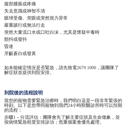
腹部腫脹或疼痛
失去意識或神智不清
眼球受傷、突眼或突然視力异常
嚴重跛行或無法行走
突然大量流口水或口吐白沫，尤其是懷疑中毒時
顫抖或發抖
昏迷
牙齦蒼白或發黃
如未能確定情況是否緊急，請先致電
2679 1000
，讓團隊了
解症狀並提供到院安排。
到院後的流程說明
當您的寵物需要緊急治療時，我們明白這是一段非常緊張的
時刻。以下是您帶同寵物到我們
24小時獸醫診所時可以預期
的流程：
步驟
1－分流評估：團隊會先了解主要症狀及生命徵象，並
按病情緊急程度安排診治；危重個案會優先處理。