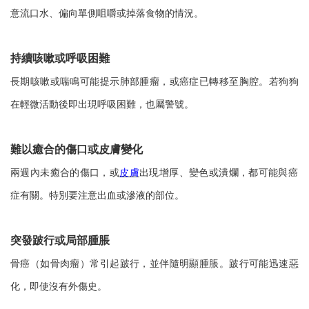
意流口水、偏向單側咀嚼或掉落食物的情況。
持續咳嗽或呼吸困難
長期咳嗽或喘鳴可能提示肺部腫瘤，或癌症已轉移至胸腔。若狗狗
在輕微活動後即出現呼吸困難，也屬警號。
難以癒合的傷口或皮膚變化
兩週內未癒合的傷口，或
皮膚
出現增厚、變色或潰爛，都可能與癌
症有關。特別要注意出血或滲液的部位。
突發跛行或局部腫脹
骨癌（如骨肉瘤）常引起跛行，並伴隨明顯腫脹。跛行可能迅速惡
化，即使沒有外傷史。