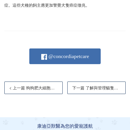
症。這些犬種的飼主應更加警覺犬隻癌症徵兆。
@concordiapetcare
< 上一篇 狗狗肥大細胞瘤：成因、症狀與治療
下一篇 了解與管理貓隻腎臟疾病
康迪亞獸醫為您的愛寵護航