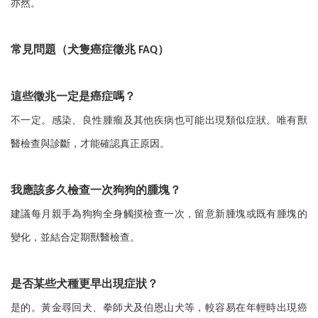
亦然。
常見問題（犬隻癌症徵兆
）
FAQ
這些徵兆一定是癌症嗎？
不一定。感染、良性腫瘤及其他疾病也可能出現類似症狀。唯有獸
醫檢查與診斷，才能確認真正原因。
我應該多久檢查一次狗狗的腫塊？
建議每月親手為狗狗全身觸摸檢查一次，留意新腫塊或既有腫塊的
變化，並結合定期獸醫檢查。
是否某些犬種更早出現症狀？
是的。黃金尋回犬、拳師犬及伯恩山犬等，較容易在年輕時出現癌