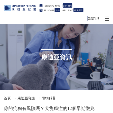
+852-2679-1000
24Hours
5919 3038
犬貓
6211 6267
珍禽異獸
繁體/EN
康迪亞資訊
首頁
>
康迪亞資訊
>
寵物科普
你的狗狗有風險嗎？犬隻癌症的12個早期徵兆