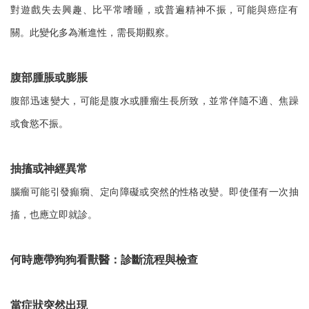
對遊戲失去興趣、比平常嗜睡，或普遍精神不振，可能與癌症有
關。此變化多為漸進性，需長期觀察。
腹部腫脹或膨脹
腹部迅速變大，可能是腹水或腫瘤生長所致，並常伴隨不適、焦躁
或食慾不振。
抽搐或神經異常
腦瘤可能引發癲癇、定向障礙或突然的性格改變。即使僅有一次抽
搐，也應立即就診。
何時應帶狗狗看獸醫：診斷流程與檢查
當症狀突然出現