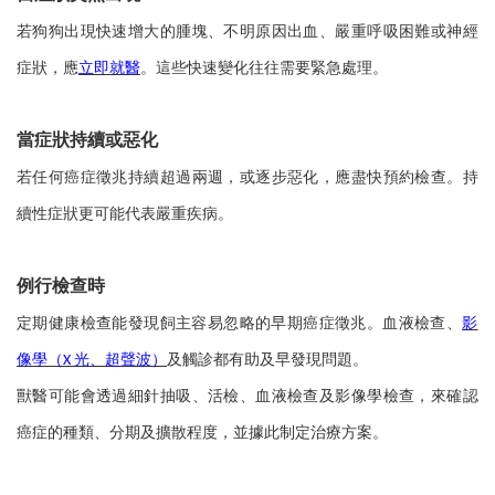
若狗狗出現快速增大的腫塊、不明原因出血、嚴重呼吸困難或神經
症狀，應
立即就醫
。這些快速變化往往需要緊急處理。
當症狀持續或惡化
若任何癌症徵兆持續超過兩週，或逐步惡化，應盡快預約檢查。持
續性症狀更可能代表嚴重疾病。
例行檢查時
定期健康檢查能發現飼主容易忽略的早期癌症徵兆。血液檢查、
影
像學（
光、超聲波）
及觸診都有助及早發現問題。
X
獸醫可能會透過細針抽吸、活檢、血液檢查及影像學檢查，來確認
癌症的種類、分期及擴散程度，並據此制定治療方案。