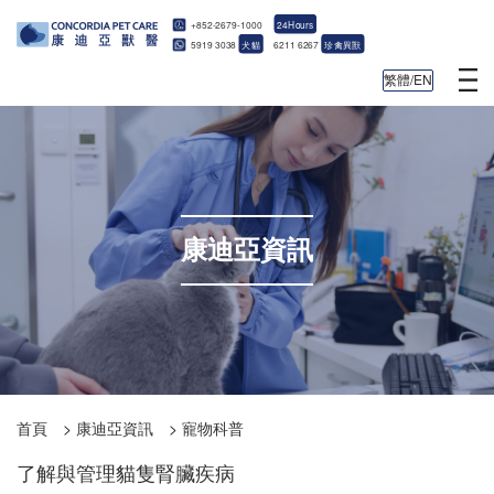
+852-2679-1000
24Hours
5919 3038
犬貓
6211 6267
珍禽異獸
繁體/EN
康迪亞資訊
首頁
>
康迪亞資訊
>
寵物科普
了解與管理貓隻腎臟疾病