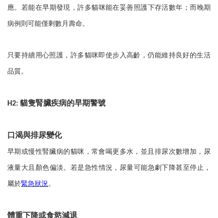
應。若能在早期發現，許多貓咪能在妥善照護下存活數年；而晚期
病例則可能僅剩數月壽命。
只要持續用心照護，許多貓咪即使步入高齡，仍能維持良好的生活
品質。
貓隻腎臟疾病的早期警號
H2:
口渴與排尿變化
早期或慢性腎臟病的貓咪，常會喝更多水，並且排尿次數增加，尿
液量大且顏色偏淡。若是急性情況，尿量可能急劇下降甚至停止，
屬於
緊急狀況
。
體重下降或食慾減退