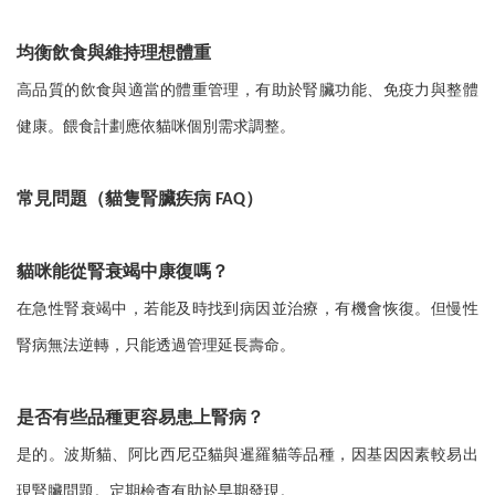
均衡飲食與維持理想體重
高品質的飲食與適當的體重管理，有助於腎臟功能、免疫力與整體
健康。餵食計劃應依貓咪個別需求調整。
常見問題（貓隻腎臟疾病
）
FAQ
貓咪能從腎衰竭中康復嗎？
在急性腎衰竭中，若能及時找到病因並治療，有機會恢復。但慢性
腎病無法逆轉，只能透過管理延長壽命。
是否有些品種更容易患上腎病？
是的。波斯貓、阿比西尼亞貓與暹羅貓等品種，因基因因素較易出
現腎臟問題。定期檢查有助於早期發現。