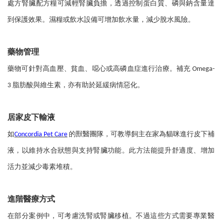
處方腎臟配方糧可減輕腎臟負擔，透過控制蛋白質、磷與鈉含量達
到保護效果。濕糧或飲水設備可增加飲水量，減少脫水風險。
藥物管理
藥物可針對高血壓、貧血、噁心或高磷血症進行治療。補充
Omega-
脂肪酸與維生素，亦有助於延緩病情惡化。
3
居家皮下輸液
如
的獸醫團隊，可教導飼主在家為貓咪進行皮下補
Concordia Pet Care
液，以維持水合狀態與支持腎臟功能。此方法能提升舒適度、增加
活力並減少毒素堆積。
進階醫療方式
在部分案例中，可考慮洗腎或腎臟移植。不過這些方式需要專業醫