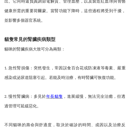
出。它同時還負責調節電解質、管理血壓，以及製造紅血球與骨骼
健康所需的重要荷爾蒙。當腎功能下降時，這些過程將受到干擾，
並影響多個器官系統。
貓隻常見的腎臟疾病類型
貓咪的腎臟疾病大致可分為兩類：
急性腎損傷：突然發生，常因誤食百合花或防凍液等毒素、嚴重
1.
感染或泌尿道阻塞引起。若能及時治療，有時腎臟可恢復功能。
慢性腎臟病：多見於
年長貓隻
，進展緩慢，無法完全治癒，但透
2.
過管理可延緩惡化。
不同貓咪的壽命與舒適度，取決於確診的時間、成因以及治療反