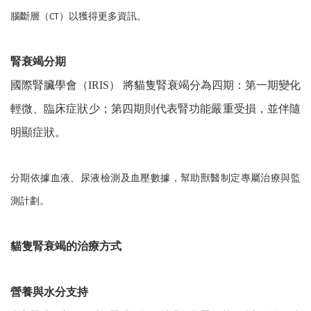
腦斷層（
）以獲得更多資訊。
CT
腎衰竭分期
國際腎臟學會（IRIS） 將貓隻腎衰竭分為四期：第一期變化
輕微、臨床症狀少；第四期則代表腎功能嚴重受損，並伴隨
明顯症狀。
分期依據血液、尿液檢測及血壓數據，幫助獸醫制定專屬治療與監
測計劃。
貓隻腎衰竭的治療方式
營養與水分支持