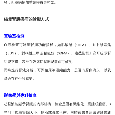
發，但隨病情加重會變得更頻繁。
貓隻腎臟疾病的診斷方式
實驗室檢測
血液檢查可測量腎臟功能指標，如肌酸酐（
）、血中尿素氮
CREA
（
）、對稱性二甲基精氨酸（
）。這些指標升高可提示腎
BUN
SDMA
功能下降，甚至在臨床症狀出現前即可偵測。
同時進行尿液分析，可評估尿液濃縮能力、是否有蛋白流失，以及
是否存在併發感染。
影像學與專科檢查
超聲波能顯示腎臟的內部結構，檢查是否有纖維化、囊腫或腫瘤。
X
光則可觀察腎臟大小、結石或異常形態。有時獸醫會建議造影或電