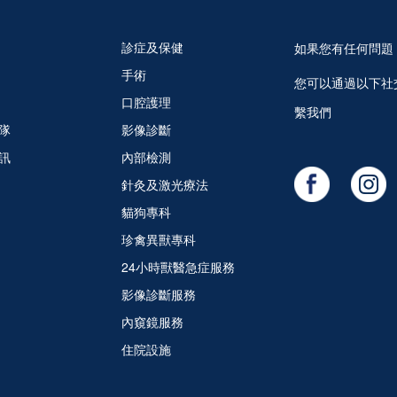
診症及保健
如果您有任何問題
手術
您可以通過以下社
口腔護理
繫我們
隊
影像診斷
訊
內部檢測
針灸及激光療法
貓狗專科
珍禽異獸專科
24小時獸醫急症服務
影像診斷服務
內窺鏡服務
住院設施