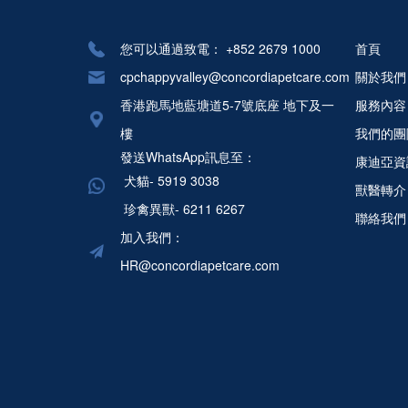
您可以通過致電：
+852 2679 1000
首頁
cpchappyvalley@concordiapetcare.com
關於我們
香港跑馬地藍塘道5-7號底座 地下及一
服務內容
樓
我們的團
發送WhatsApp訊息至：
康迪亞資
犬貓- 5919 3038
獸醫轉介
珍禽異獸- 6211 6267
聯絡我們
加入我們：
HR@concordiapetcare.com