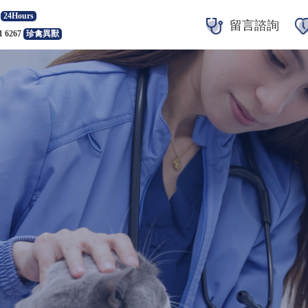
24Hours
留言諮詢
1 6267
珍禽異獸