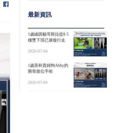
最新資訊
1歲緬因貓哥斯拉從8.5
樓墜下現已康復行走
2026-07-04
1歲茶杯貴婦狗Abby的
髕骨脫位手術
2026-07-04