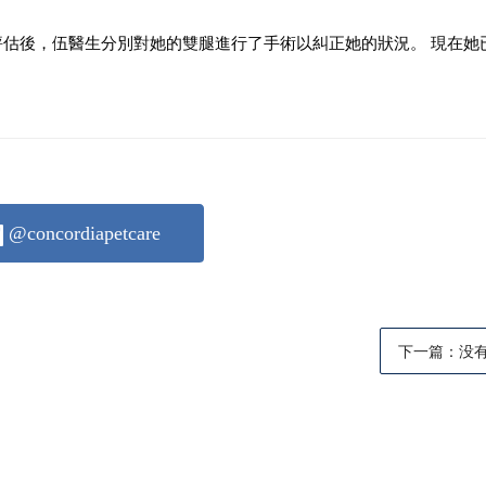
評估後，伍醫生分別對她的雙腿進行了手術以糾正她的狀況。 現在她
@concordiapetcare
下一篇：没