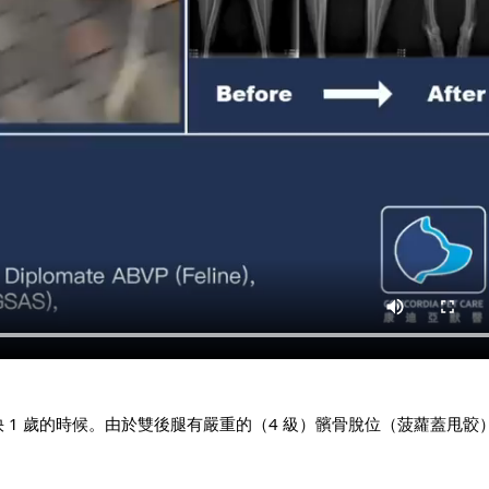
快 1 歲的時候。由於雙後腿有嚴重的（4 級）髕骨脫位（菠蘿蓋甩骹