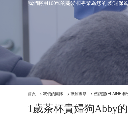
我們將用100%的關愛和專業為您的 愛寵保
首頁
>
我們的團隊
>
獸醫團隊
>
伍婉靈(ELAINE)
1歲茶杯貴婦狗Abby