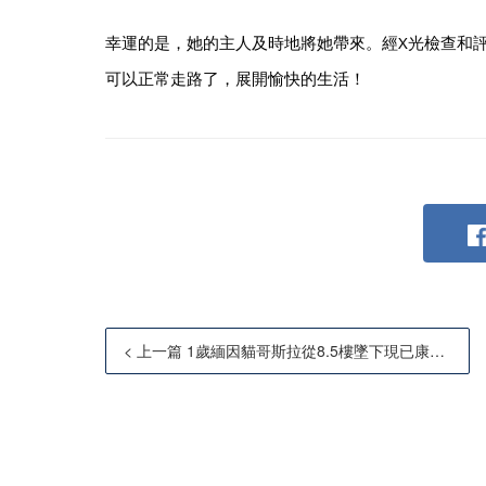
幸運的是，她的主人及時地將她帶來。經X光檢查和
可以正常走路了，展開愉快的生活！
< 上一篇 1歲緬因貓哥斯拉從8.5樓墜下現已康復行走