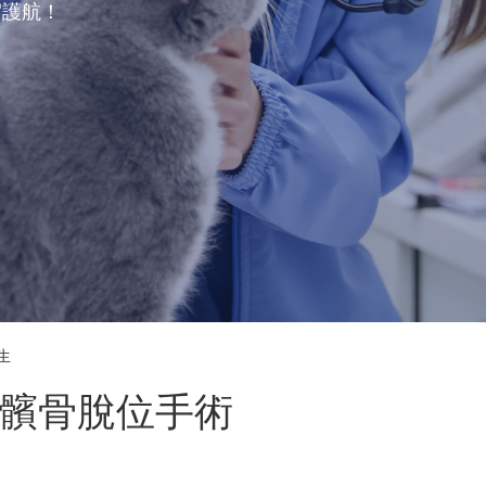
駕護航！
醫生
的髕骨脫位手術