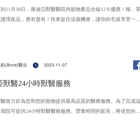
節
到11月30日，康迪亞獸醫醫院內寵物產品全線12％優惠！糧、
健護理産品，應有盡有！快來捉住這個機會，讓你的毛孩享受一
五！此外，每消費滿1,500港幣，即有機會贏取我們的幸運抽獎
品等你拿，從舒適的寵物沙發到溫暖的冬季毛氈，再到便捷的寵
貓玩具，還有價值100港幣的優惠券和更多秋香周邊禮物！禮物
限，送完即止，趕快行動吧！來康迪亞，讓我們一起慶祝這個充
初(Anne)醫生
2023-11-07
1月！
亞獸醫24小時獸醫服務
獸醫致力於為您和您的寵物提供最高品質的醫療服務。為了完成
，我院可提供24小時獸醫醫療服務。營業時間的延長，將使您的
會在相熟的醫院得到最好的持續照顧和護理。我們不希望您的寵
何緊急狀況，但有時小動物確實會生病亦或受傷。