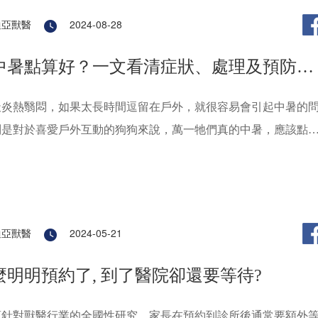
迪亞獸醫
2024-08-28
中暑點算好？一文看清症狀、處理及預防方
天炎熱翳悶，如果太長時間逗留在戶外，就很容易會引起中暑的
別是對於喜愛戶外互動的狗狗來說，萬一牠們真的中暑，應該點
文將會為大家分析狗中暑的症狀、處理及預防方法，讓各位毛孩
急情況的時候，都可以馬上作出適當的應對！
迪亞獸醫
2024-05-21
麼明明預約了, 到了醫院卻還要等待?
項針對獸醫行業的全國性研究，家長在預約到診所後通常要額外