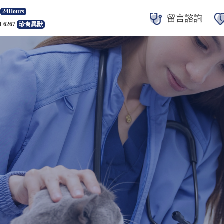
24Hours
留言諮詢
1 6267
珍禽異獸