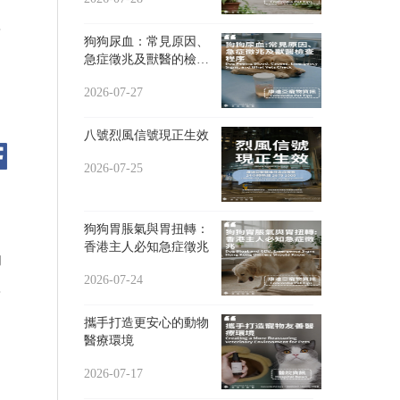
先
狗狗尿血：常見原因、
和
急症徵兆及獸醫的檢查
程序
多
2026-07-27
八號烈風信號現正生效
需
2026-07-25
狗狗胃脹氣與胃扭轉：
香港主人必知急症徵兆
的
2026-07-24
新
攜手打造更安心的動物
醫療環境
2026-07-17