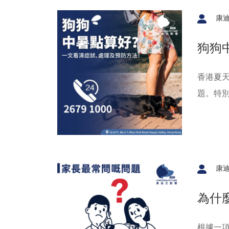
康
狗狗
法！
香港夏
題。特
好？本
媽在緊
康
為什
根據一