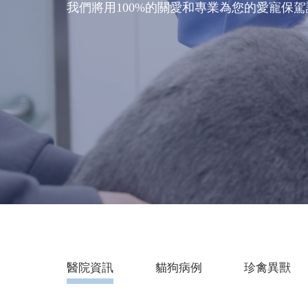
我們將用100%的關愛和專業為您的愛寵保
醫院資訊
貓狗病例
珍禽異獸