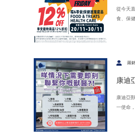
狂歡
從今天直
食、保
快樂的黑
精美獎
飲水瓶和
數量有
羅銘
歡樂的1
康迪
康迪亞
一使命
物有機
發生任