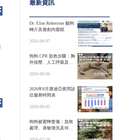
最新資訊
Dr. Elise Robertson 貓狗
轉介及微創內窺鏡
2026-08-07
問
狗狗 CPR 急救步驟：胸
算
外按壓、人工呼吸及送
爸
院
2026-08-06
2026年8月康迪亞夜間診
症服務時間表
2026-08-05
狗狗被蜜蜂螫傷：急救
處理、過敏徵兆及何時
求診
等
2026-07-28