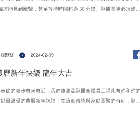
 分鐘才能見到獸醫，甚至等待時間超過 30 分鐘。獸醫團隊必須優
鍵緊急情況。當急症影響到正在等待的家長時，我們會告知情況
等待時間。不管是自願或非自願，我們都曾有過遲到的經歷。大
遲到5-10分鐘並不是什麼大不了的事。但不幸的是，這些遲到都
一個預約延遲。就診時寵物不免緊張，有焦慮或行為問題的寵物
迪亞獸醫
2024-02-09
更多的關愛和時間來讓牠們適應診室和檢查。
4農曆新年快樂 龍年大吉
年春節的腳步愈來愈近，我們康迪亞獸醫全體員工謹此向你和你
致以最溫暖的農曆新年祝福！在這個傳統與家庭團聚的時刻，願
為你和你的毛孩帶來更多健康、快樂與繁榮，新年快樂，龍年大