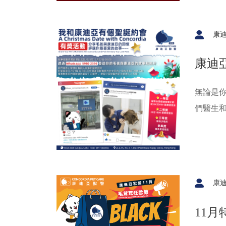
康
康迪
無論是
們醫生和
我們非
回憶 !
康
11