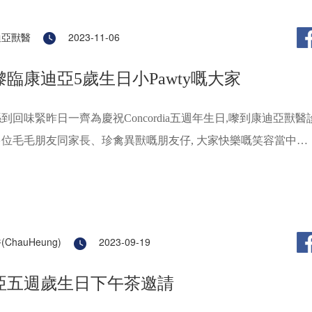
迪亞獸醫
2023-11-06
臨康迪亞5歲生日小Pawty嘅大家
到回味緊昨日一齊為慶祝Concordia五週年生日,嚟到康迪亞獸醫
位毛毛朋友同家長、珍禽異獸嘅朋友仔, 大家快樂嘅笑容當中，
有行入嚟飲嘢食嘢、影相同埋大家圍埋一齊交流傾偈嘅家長同寵
(ChauHeung)
2023-09-19
亞五週歲生日下午茶邀請