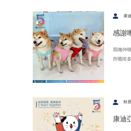
康
感謝嚟
我哋仲喺
所嘅咁多
多謝所
物。
秋香
康迪