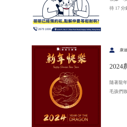
待 17
處理關
預計的
數人認為
會使下
康
要我們
202
隨著龍
毛孩們
的一年
吉！