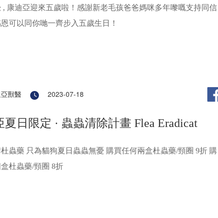
 , 康迪亞迎來五歲啦！感謝新老毛孩爸爸媽咪多年嚟嘅支持同信
感恩可以同你哋一齊步入五歲生日！
迪亞獸醫
2023-07-18
夏日限定 · 蟲蟲清除計畫 Flea Eradicat
 只為貓狗夏日蟲蟲無憂 購買任何兩盒杜蟲藥/頸圈 9折 購
盒杜蟲藥/頸圈 8折