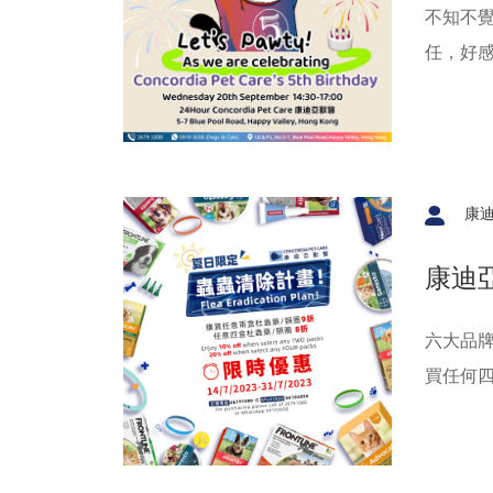
不知不覺
任，好
康
康迪亞
六大品牌杜蟲藥
買任何四