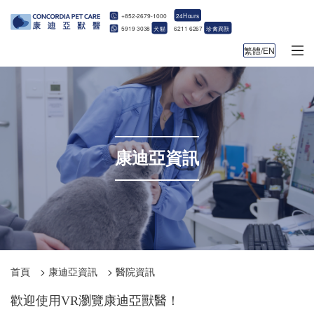
+852-2679-1000
24Hours
5919 3038
犬貓
6211 6267
珍禽異獸
繁體/EN
康迪亞資訊
首頁
>
康迪亞資訊
>
醫院資訊
歡迎使用VR瀏覽康迪亞獸醫！