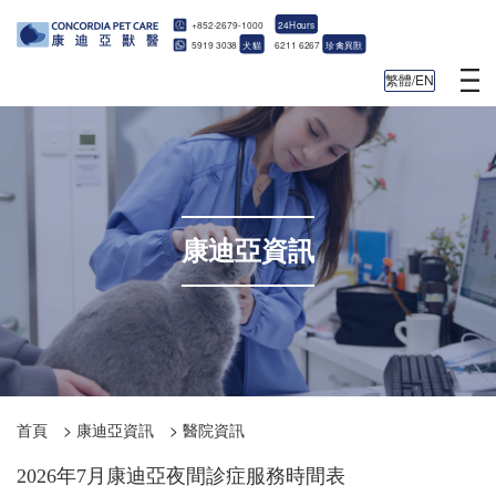
+852-2679-1000
24Hours
5919 3038
犬貓
6211 6267
珍禽異獸
繁體/EN
康迪亞資訊
首頁
>
康迪亞資訊
>
醫院資訊
2026年7月康迪亞夜間診症服務時間表