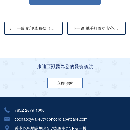
< 上一篇 歡迎李向傑（Martin）醫生加入康迪亞獸醫
下一篇 攜手打造更安心的動物醫療環境
康迪亞獸醫為您的愛寵護航
立即預約
+852 2679 1000
cpchappyvalley@concordiapetcare.com
香港跑馬地藍塘道5-7號底座 地下及一樓