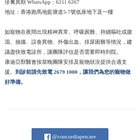
珍禽異獸 WhatsApp：6211 6267
地址：香港跑馬地藍塘道5-7號低座地下及一樓
如寵物在夜間出現精神異常、呼吸困難、持續嘔吐或腹
瀉、抽搐、誤食異物、外傷出血、排尿困難等情況，建
議盡快致電診所，讓團隊評估是否需要即時到院。
康迪亞獸醫會按當晚團隊安排及寵物狀況提供合適支
援。
到診前請先致電 2679 1000，讓我們為您的寵物做
好準備。
@concordiapetcare