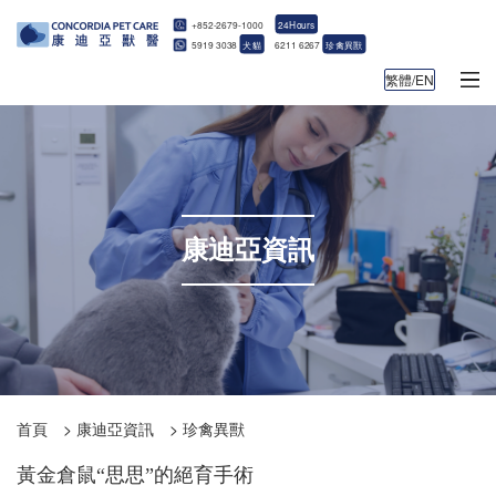
+852-2679-1000
24Hours
5919 3038
犬貓
6211 6267
珍禽異獸
繁體/EN
康迪亞資訊
首頁
>
康迪亞資訊
>
珍禽異獸
黃金倉鼠“思思”的絕育手術