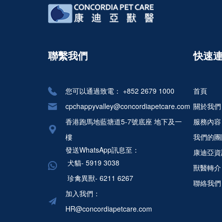
聯繫我們
快速
您可以通過致電：
+852 2679 1000
首頁
cpchappyvalley@concordiapetcare.com
關於我們
香港跑馬地藍塘道5-7號底座 地下及一
服務內容
樓
我們的團
發送WhatsApp訊息至：
康迪亞資
犬貓- 5919 3038
獸醫轉介
珍禽異獸- 6211 6267
聯絡我們
加入我們：
HR@concordiapetcare.com