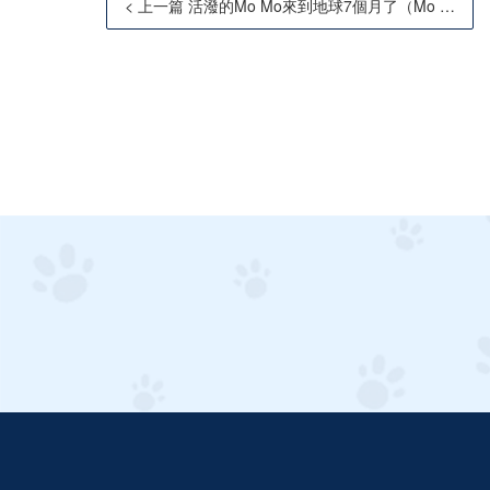
< 上一篇 活潑的Mo Mo來到地球7個月了（Mo Mo 現7個多月大）