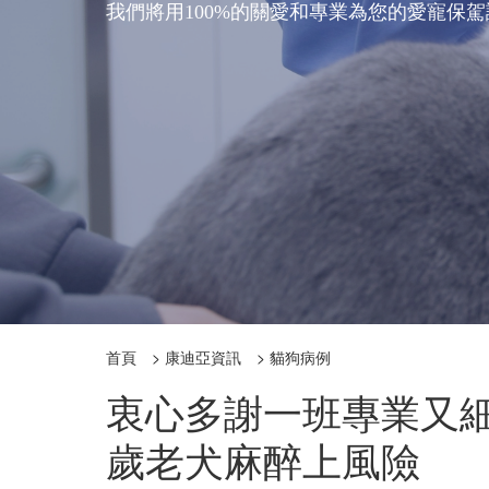
我們將用100%的關愛和專業為您的愛寵保
首頁
>
康迪亞資訊
>
貓狗病例
衷心多謝一班專業又細
歲老犬麻醉上風險