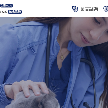
24Hours
留言諮詢
1 6267
珍禽異獸