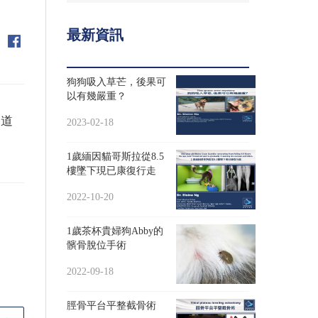
最新資訊
狗狗吸入草芒，後果可
以有幾嚴重？
知道
2023-02-18
1歲緬因貓哥斯拉從8.5
樓墜下現已康復行走
2022-10-20
1歲茶杯貴婦狗Abby的
髕骨脫位手術
2022-09-18
脛骨平台平整截骨術