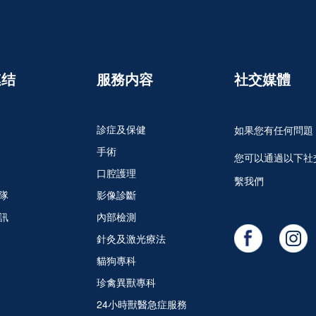
連结
服務内容
社交媒體
診症及保健
如果您有任何問題
手術
您可以通過以下社
口腔護理
繫我們
隊
影像診斷
訊
內部檢測
針灸及激光療法
貓狗專科
珍禽異獸專科
24小時獸醫急症服務