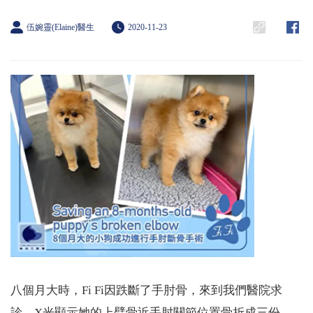
伍婉靈(Elaine)醫生
2020-11-23
八個月大時，Fi Fi因跌斷了手肘骨，來到我們醫院求
診。X光顯示她的上臂骨近手肘關節位置骨折成三份。