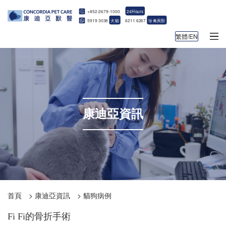
+852-2679-1000
24Hours
5919 3038
犬貓
6211 6267
珍禽異獸
繁體/EN
康迪亞資訊
首頁
>
康迪亞資訊
>
貓狗病例
Fi Fi的骨折手術