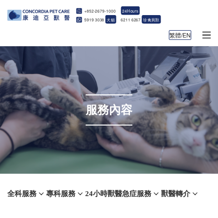
+852-2679-1000
24Hours
5919 3038
犬貓
6211 6267
珍禽異獸
繁體/EN
服務內容
全科服務
專科服務
24小時獸醫急症服務
獸醫轉介



